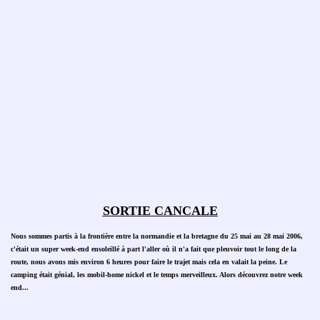
SORTIE CANCALE
Nous sommes partis à la frontière entre la normandie et la bretagne du 25 mai au 28 mai 2006,
c'était un super week-end ensoleillé à part l'aller où il n'a fait que pleuvoir tout le long de la
route, nous avons mis environ 6 heures pour faire le trajet mais cela en valait la peine. Le
camping était génial, les mobil-home nickel et le temps merveilleux. Alors découvrez notre week
end...